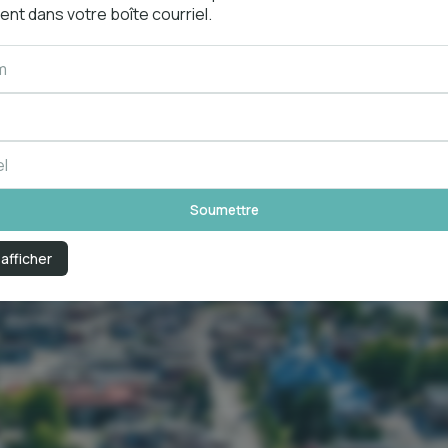
nt dans votre boîte courriel.
 afficher