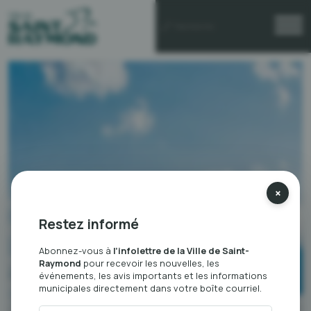
×
Restez informé
Abonnez-vous à
l’infolettre de la Ville de Saint-
Raymond
pour recevoir les nouvelles, les
événements, les avis importants et les informations
municipales directement dans votre boîte courriel.