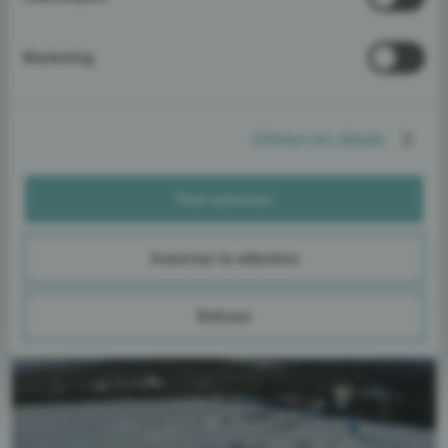
terrains de volley-ball de plage a débuté à l’été
2024.
Marketing
Afficher les détails
Tout autoriser
Autoriser la sélection
Refuser