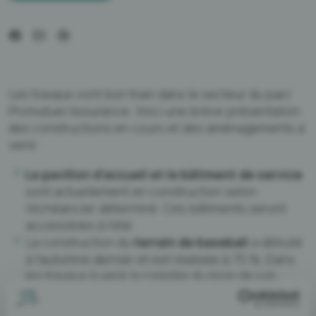
Les travaux vont bon train dans le secteur du parc
Promutuel Assurance. Voici une brève présentation
des constructions en cours et des aménagements à
venir :
Le pavillon d’accueil et le bâtiment de service
sont actuellement en construction selon
l’échéancier déterminé. Ces bâtiments seront
accessibles à l’été.
La construction du
terrain de baseball
a débuté
à l’automne dernier et est réalisée à 75 %. Dans
les travaux à venir à compter du mois de juin
prochain : l’aménagement du champ extérieur, le
système d’éclairage et des aménagements divers