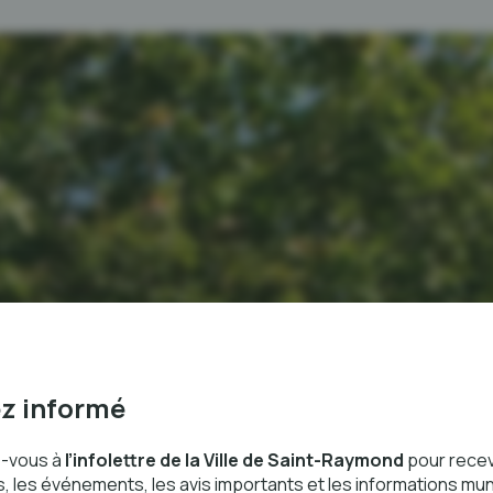
z informé
-vous à
l’infolettre de la Ville de Saint-Raymond
pour recev
, les événements, les avis importants et les informations mun