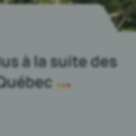
us à la suite des
-Québec