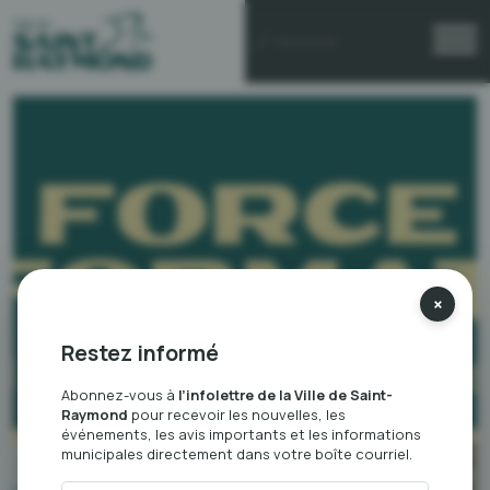
×
Restez informé
Abonnez-vous à
l’infolettre de la Ville de Saint-
Raymond
pour recevoir les nouvelles, les
événements, les avis importants et les informations
municipales directement dans votre boîte courriel.