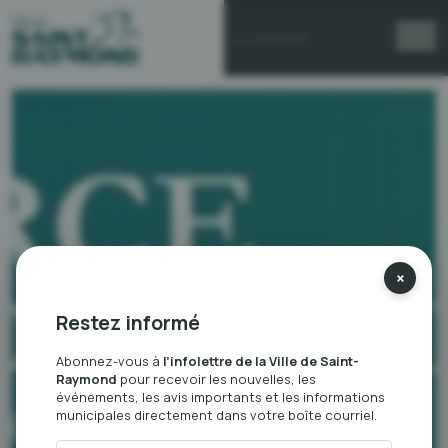
×
Restez informé
Abonnez-vous à
l’infolettre de la Ville de Saint-
Raymond
pour recevoir les nouvelles, les
événements, les avis importants et les informations
municipales directement dans votre boîte courriel.