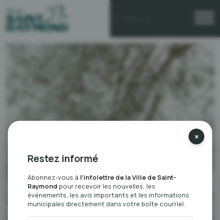
×
Restez informé
Abonnez-vous à
l’infolettre de la Ville de Saint-
Raymond
pour recevoir les nouvelles, les
événements, les avis importants et les informations
municipales directement dans votre boîte courriel.