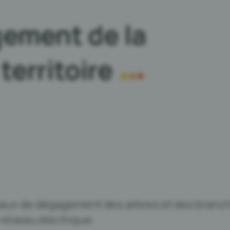
ement de la
territoire
aux de dégagement des arbres et des branc
 réseau électrique.