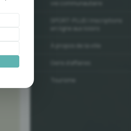
vie communautaire
SPORT-PLUS | Inscriptions
en ligne aux loisirs
À propos de la ville
Gens d'affaires
Tourisme