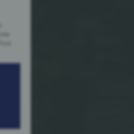
x
note
fois