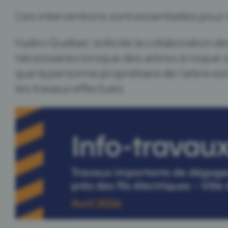
Ces interventions sont essentielles pour 
Hydro‑Québec sollicite la collaboration de
nécessaires lorsque des arbres à risque s
que la personne propriétaire de l'arbre es
les travaux effectués.