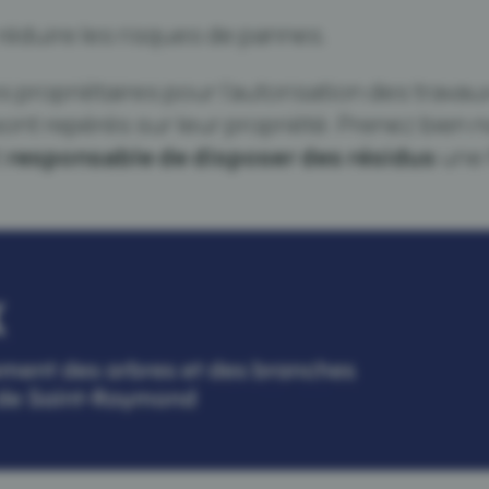
réduire les risques de pannes.
s propriétaires pour l’autorisation des travau
ont repérés sur leur propriété. Prenez bien 
t
responsable de disposer des résidus
une 