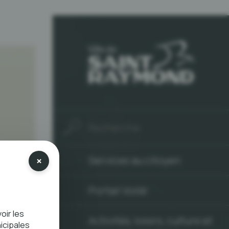
×
Services au citoyen
Portail Voilà!
oir les
Activités, loisirs, culture et
icipales