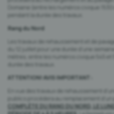
Domaine (entre les numéros civique 1530 e
pendant la durée des travaux.
Rang du Nord
Les travaux de rehaussement et de pavag
du 12 juillet pour une durée d’une semain
mètres, entre les numéros civique 545 et 5
durée des travaux.
ATTENTION! AVIS IMPORTANT :
En vue des travaux de rehaussement d’une
publics procédera au remplacement d’un
COMPLÈTE DU RANG DU NORD, LE LUNDI 
PÉRIODE DE 4 À 5 HEURES
. La fermeture