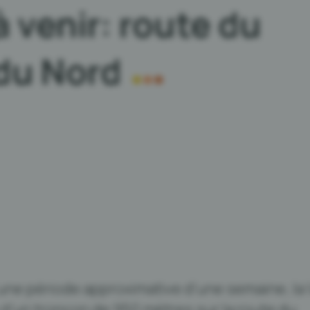
à venir: route du
du Nord
 une période approximative d’une semaine, la V
d’un tronçon de 950 mètres sur la route du