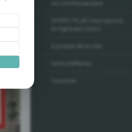
vie communautaire
SPORT-PLUS | Inscriptions
en ligne aux loisirs
À propos de la ville
Gens d'affaires
Tourisme