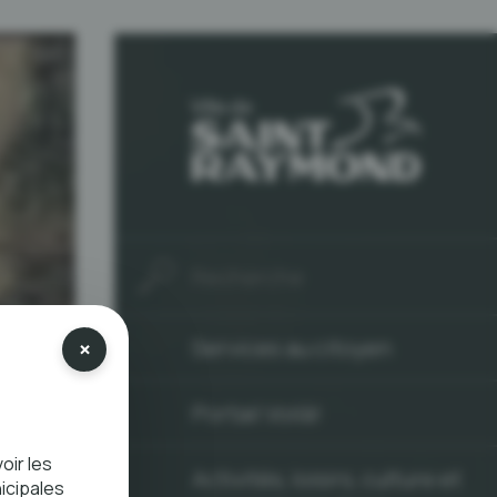
×
Services au citoyen
Portail Voilà!
oir les
Activités, loisirs, culture et
icipales