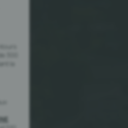
ntours
 de 300
ant la
aux
UNE
et 591,