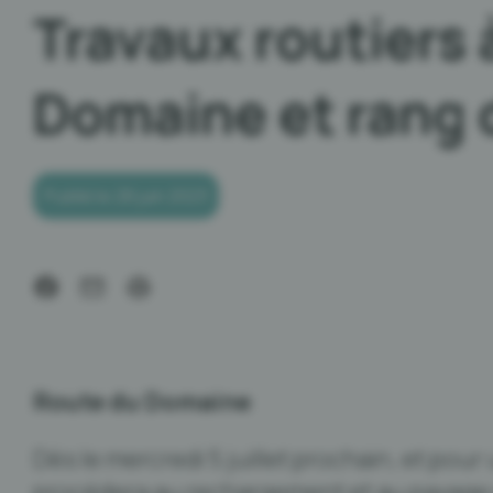
Travaux routiers 
Domaine et rang 
Publié le 28 juin 2023
Route du Domaine
Dès le mercredi 5 juillet prochain, et pour
procédera au rechargement et au pavage 