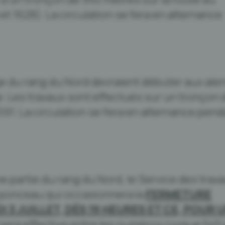
t 1628). La circulation se fera en alternance
e du rang du Nord devraient débuter aux ale
e. Les travaux sont effectués sur un tronçon
91. La circulation se fera en alternance pend
 partie du rang du Nord, le Service des trav
 ponceau qui occasionnera la
FERMETURE
3 JUILLET, DÈS 19 HEURES ET CE, POUR 
 sera effective entre les numéros civique 545 